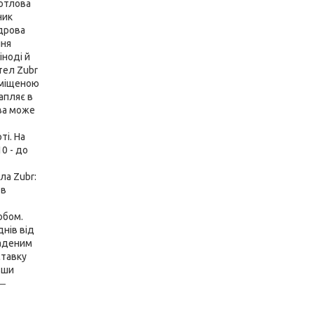
котлова
ник
 дрова
ння
іноді й
тел Zubr
зміщеною
апляє в
ва може
і. На
10 - до
ла Zubr:
 в
обом.
днів від
ладеним
ставку
вши
 ―