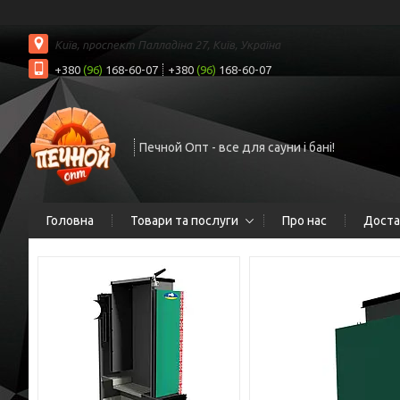
Київ, проспект Палладіна 27, Київ, Україна
+380
(96)
168-60-07
+380
(96)
168-60-07
Печной Опт - все для сауни і бані!
Головна
Товари та послуги
Про нас
Доста