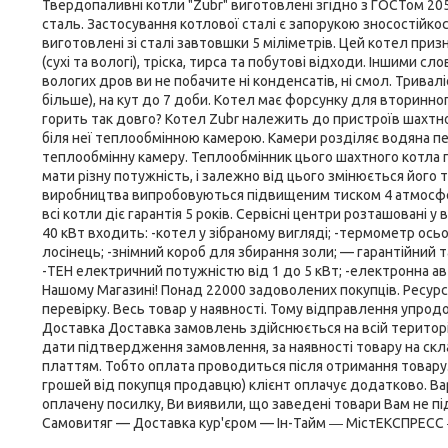
Твердопаливні котли "Zubr" виготовлені згідно з ГОСТом 20
сталь. Застосування котлової сталі є запорукою зносостійко
виготовлені зі сталі завтовшки 5 міліметрів. Цей котел при
(сухі та вологі), тріска, тирса та побутові відходи. Іншими с
вологих дров ви не побачите ні конденсатів, ні смол. Тривал
більше), на кут до 7 доби. Котел має форсунку для вторинно
горить так довго? Котел Zubr належить до пристроїв шахтн
біля неї теплообмінною камерою. Камери розділяє водяна пер
теплообмінну камеру. Теплообмінник цього шахтного котл
мати різну потужність, і залежно від цього змінюється його 
виробництва випробовуються підвищеним тиском 4 атмосфери
всі котли діє гарантія 5 років. Сервісні центри розташовані у 
40 кВт входить: -котел у зібраному вигляді; -термометр осьо
лосінець; -знімний короб для збирання золи; — гарантійний т
-ТЕН електричний потужністю від 1 до 5 кВт; -електронна а
Нашому Магазині! Понад 22000 задоволених покупців. Ресурс
перевірку. Весь товар у наявності. Тому відправлення упро
Доставка Доставка замовлень здійснюється на всій території
дати підтвердження замовлення, за наявності товару на скл
платтям. Тобто оплата проводиться після отримання товару.
грошей від покупця продавцю) клієнт оплачує додатково. Ва
оплачену посилку, Ви виявили, що заведені товари Вам не п
Самовитяг — Доставка кур'єром — Ін-Тайм ― МістЕКСПРЕ