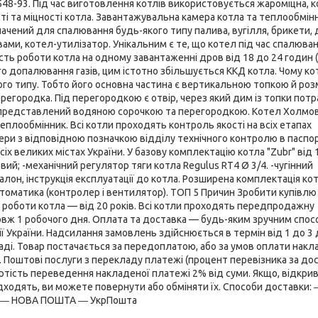
548-93. Під час виготовлення котлів використовується жароміцна, 
сті та міцності котла. Завантажувальна камера котла та теплообмін
значений для спалювання будь-якого типу палива, вугілля, брикети,
ловами, котел-утилізатор. Унікальним є те, що котел під час спалюва
ість роботи котла на одному завантаженні дров від 18 до 24 годин (
го допалювання газів, цим істотно збільшується ККД котла. Чому ко
ого типу. Тобто його основна частина є вертикальною топкою й ро
егородка. Під перегородкою є отвір, через який дим із топки потр
а представлений водяною сорочкою та перегородкою. Котел Холмо
теплообмінник. Всі котли проходять контроль якості на всіх етапах
 з відповідною позначкою відділу технічного контролю в паспорт
всіх великих містах України. У базову комплектацію котла "Zubr" від 
вий; -механічний регулятор тяги котла Regulus RT4 Ø 3/4. -чугінний
алон, інструкція експлуатації до котла. Розширена комплектація кот
втоматика (контролер і вентилятор). ТОП 5 Причин Зробити купівлю
 роботи котла — від 20 років. Всі котли проходять передпродажну
довж 1 робочого дня. Оплата та доставка — будь-яким зручним спос
 України. Надсилання замовлень здійснюється в термін від 1 до 3 
аді. Товар постачається за передоплатою, або за умов оплати нак
 Поштові послуги з перекладу платежі (процент перевізника за до
ртість переведення накладеної платежі 2% від суми. Якщо, відкри
ідходять, ви можете повернути або обміняти їх. Способи доставки:
СС ― НОВА ПОШТА ― УкрПошта