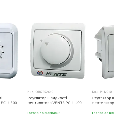
0687852640
Р-1/010
ті
Реуглятор швидкості
Реуглятор 
 РС-1-300
вентилятора VENTS РС-1-400
вентилятор
Готово до відправки
Готово до ві