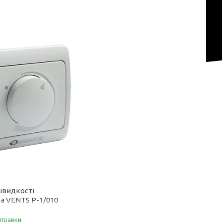
швидкості
а VENTS Р-1/010
дправки