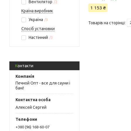
Вентилятор
2
1 153 ₴
Країна виробник
Україна
3
Спосіб установки
Настінний
3
Контакти
Печной Опт - все для сауни і
бані!
Алексей Сергей
+380 (96) 168-60-07