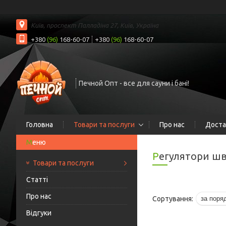
Київ, проспект Палладіна 27, Київ, Україна
+380
(96)
168-60-07
+380
(96)
168-60-07
Печной Опт - все для сауни і бані!
Головна
Товари та послуги
Про нас
Доста
Регулятори ш
Товари та послуги
Статті
Про нас
Відгуки