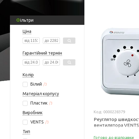
Фільтри
Ціна
Гарантійний термін
Колір
Білий
3
Матеріал корпусу
Пластик
3
0000228379
Виробник
Реуглятор швидкос
VENTS
3
вентилятора VENTS
Тип
Готово до відправки