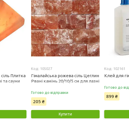
105027
102161
 сіль Плитка
Гімалайська рожева сіль Цеглин
Клей для гім
і та сауни
Рвані камінь 20/10/5 см для лазні
та сауни
Готово до ві
Готово до відправки
899 ₴
205 ₴
Купити