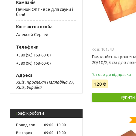
Печной Опт - все для сауни і
бані!
Алексей Сергей
101343
+380 (96) 168-60-07
Гімалайська рожева
20/10/2,5 см для лазн
+380 (96) 168-60-07
Готово до відправки
Київ, проспект Палладіна 27,
120 ₴
Київ, Україна
Купити
Графік роботи
Понеділок
09:00
19:00
Вівторок
09:00
19:00