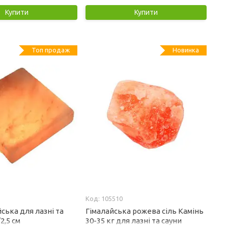
Купити
Купити
Топ продаж
Новинка
105510
йська для лазні та
Гімалайська рожева сіль Камінь
2,5 см
30-35 кг для лазні та сауни