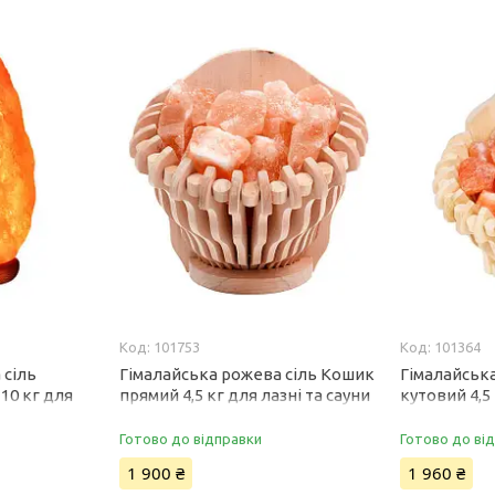
101753
101364
 сіль
Гімалайська рожева сіль Кошик
Гімалайськ
10 кг для
прямий 4,5 кг для лазні та сауни
кутовий 4,5 
Готово до відправки
Готово до ві
1 900 ₴
1 960 ₴