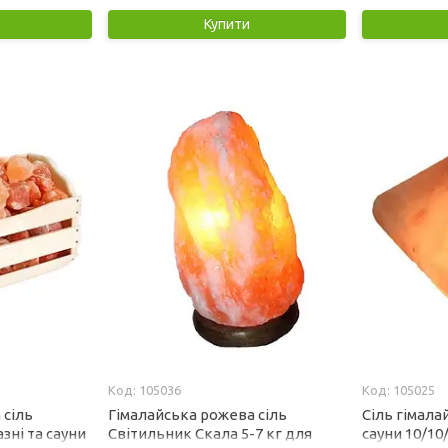
Купити
105036
105025
 сіль
Гімалайська рожева сіль
Сіль гімала
зні та сауни
Світильник Скала 5-7 кг для
сауни 10/10/