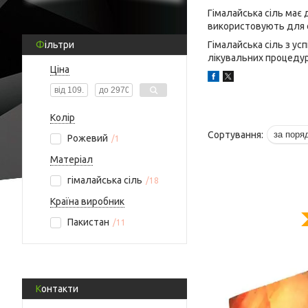
Гімалайська сіль має 
використовують для 
Фільтри
Гімалайська сіль з ус
лікувальних процедур
Ціна
Колір
Рожевий
1
Матеріал
гімалайська сіль
18
Країна виробник
Пакистан
11
Контакти