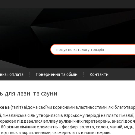
вка і оплата
Повернення та обмін
Контакти
ль для лазні та сауни
ожева
(галіт) відома своїми корисними властивостями, які благотво
 гімалайська сіль утворилася в Юрському періоді на плато Гімалаї,
одноразово піддавалися впливу вулканічних перетворень, внаслідок
 80 різних хімічних елементів – фосфор, золото, селен, магній, мідь
відтінок з вкрапленнями, які мерехтять в напівтемряві.