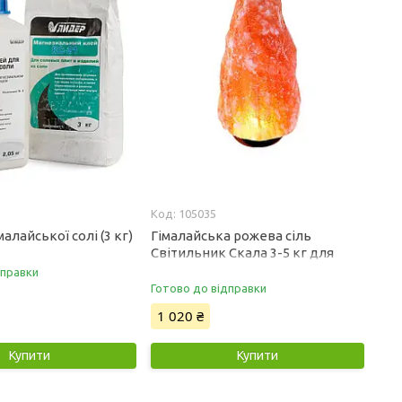
105035
алайської солі (3 кг)
Гімалайська рожева сіль
Світильник Скала 3-5 кг для
лазні та сауни
дправки
Готово до відправки
1 020 ₴
Купити
Купити