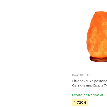
105037
Гімалайська рожева
Світильник Скала 7-
лазні та сауни
Готово до відправки
1 720 ₴