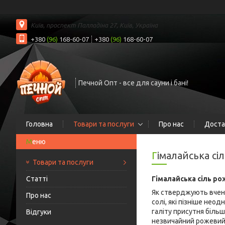
Київ, проспект Палладіна 27, Київ, Україна
+380
(96)
168-60-07
+380
(96)
168-60-07
Печной Опт - все для сауни і бані!
Головна
Товари та послуги
Про нас
Доста
Гімалайська сі
Товари та послуги
Статті
Гімалайська сіль р
Як стверджують вчені,
Про нас
солі, які пізніше не
галіту присутня більш
Відгуки
незвичайний рожевий 