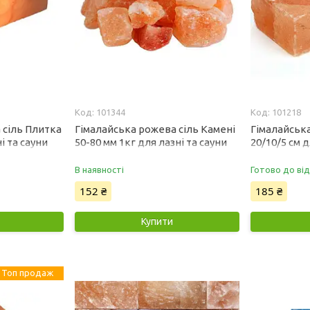
101344
101218
 сіль Плитка
Гімалайська рожева сіль Камені
Гімалайськ
і та сауни
50-80 мм 1кг для лазні та сауни
20/10/5 см д
В наявності
Готово до ві
152 ₴
185 ₴
Купити
Топ продаж