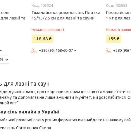
105024
105883
 сіль
Гімалайська рожева сіль Плитка
Гімалайська
для лазні та
15/15/2,5 см для лазні та сауни
1 кг для лаз
Немає в наявності
Немає в наявн
118,68 ₴
155 ₴
+380 (96) 168-60-07
+380 (96)
ь для лазні та саун
 відвідування лазні, проте ще приємнішим це заняття може стати з
анізму та допомагає не лише зміцнити імунітет, а й розслабитися. 
ечной опт”.
ку сіль онлайн в Україні
айської рожевої солі у різних форматах ви знайдете на нашому сайт
ева сіль Світильник Скеля