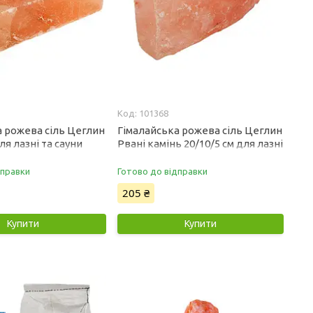
101368
а рожева сіль Цеглин
Гімалайська рожева сіль Цеглин
ля лазні та сауни
Рвані камінь 20/10/5 см для лазні
та сауни
дправки
Готово до відправки
205 ₴
Купити
Купити