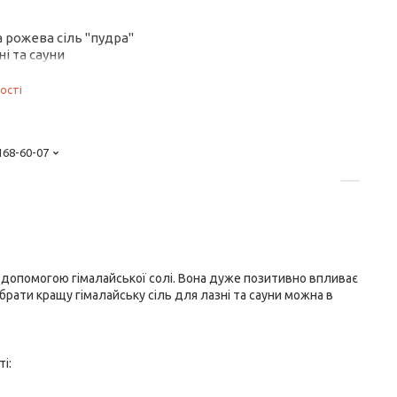
 рожева сіль "пудра"
ні та сауни
ості
 168-60-07
а допомогою гімалайської солі. Вона дуже позитивно впливає
Обрати кращу гімалайську сіль для лазні та сауни можна в
і: