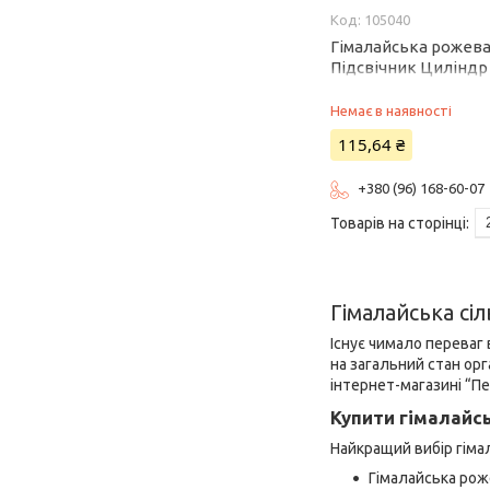
105040
Гімалайська рожева
Підсвічник Циліндр 
сауни
Немає в наявності
115,64 ₴
+380 (96) 168-60-07
Гімалайська сіл
Існує чимало переваг
на загальний стан орг
інтернет-магазині “П
Купити гімалайсь
Найкращий вибір гімал
Гімалайська рож