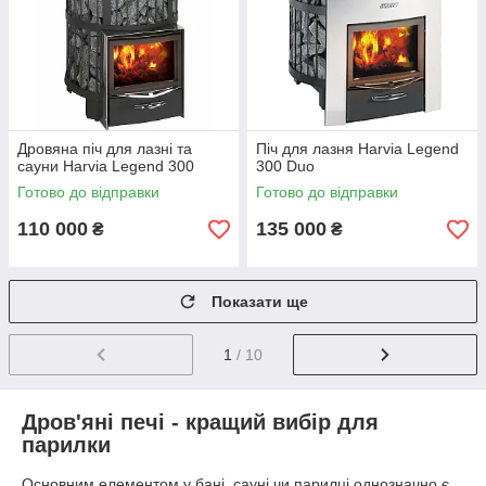
Дровяна піч для лазні та
Піч для лазня Harvia Legend
сауни Harvia Legend 300
300 Duo
Готово до відправки
Готово до відправки
110 000
135 000
₴
₴
Показати ще
1
/ 10
Дров'яні печі - кращий вибір для
парилки
Основним елементом у бані, сауні чи парилці однозначно є