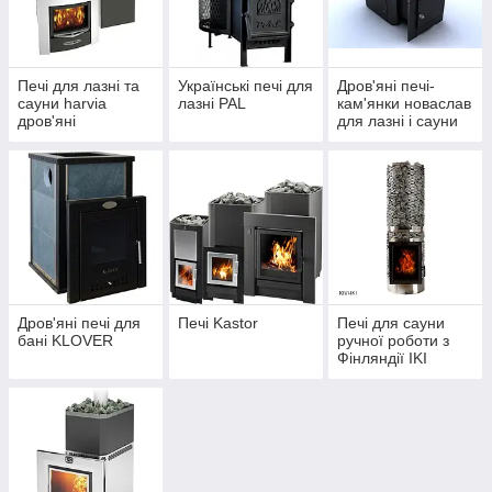
4-5 мм.
Все понимают, дровяная печь - главная
принадлежность русских бань. В нашем наборе постоянно в
наличии железные печи и чугунные печи.
Чтоб выбрать дровяную печь-каменку необходимо знать
Печі для лазні та
Українські печі для
Дров'яні печі-
сауни harvia
лазні PAL
кам'янки новаслав
обьем парилки .
дров'яні
для лазні і сауни
(україна)
Дров'яні печі для
Печі Kastor
Печі для сауни
бані KLOVER
ручної роботи з
Фінляндії IKI