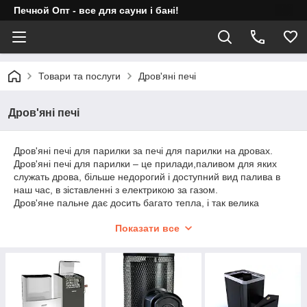
Печной Опт - все для сауни і бані!
Товари та послуги
Дров'яні печі
Дров'яні печі
Дров'яні печі для парилки за печі для парилки на дровах.
Дров'яні печі для парилки – це прилади,паливом для яких
служать дрова, більше недорогий і доступний вид палива в
наш час, в зіставленні з електрикою за газом.
Дров'яне пальне дає досить багато тепла, і так велика
частина цінителів попаритися віддає перевагу дров'яних
Показати все
печей. У деяких моделей є бак для води.
У дровяных печей для бань очень
много различных моделей. Инновационные модели быстро
наганяют температуру, что позволяет париться
чрез тридцать минут после растопки печи.
Банные печи на дровах изготавливают из железа толщиной