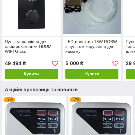
Пульт управління для
LED-проєктор 16W RGBW
Пуль
електрокам'янки HUUM
з пультом керування для
Touc
WIFI Glass
хамаму
для 
49 494
5 000
29 
₴
₴
Купити
Купити
Акційні пропозиції та новинки
–7%
–7%