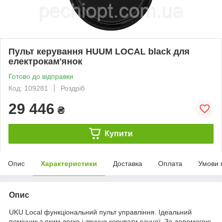
Пульт керування HUUM LOCAL black для
електрокам'янок
Готово до відправки
Код: 109281
Роздріб
29 446
₴
Купити
Опис
Характеристики
Доставка
Оплата
Умови 
Опис
UKU Local функціональний пульт управління. Ідеальний
помічник з яким легко і зручно керувати сауної. За допомогою