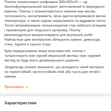
Плитка талькохлорит шліфована 300х300х10 — це
багатофункціональний матеріал, виготовлений із природного
каменю. Плитка з талькохлоритного каменю має високу
теплоємність і вогнетривкість, вона здатна витримувати високі
температури, а також чудово акумулювати та віддавати тепло.
Тепло випромінюване талькохлоритом стає набагато м'якшим
і приємнішим для людського організму. Плитку
рекомендується використовувати для внутрішніх робіт.
Найчастіше цим матеріалом облицюють каміни, димоходи,
стіни, підлоги в саунах тощо.
Крім перерахованих вище властивостей, плитка з
талькохлориту має гарний візуальний вигляд і має чудовий
вигляд за будь-якого дизайнерського рішення.
Заздалегідь хочемо зазначити, що укладають такий матеріал
на термостійкий і вологостійкий клей або пасту для печей і
камінів.
Приховати
Характеристики