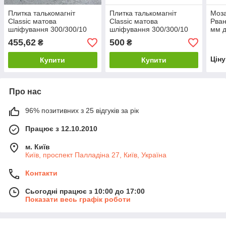
Плитка талькомагніт
Плитка талькомагніт
Моза
Classic матова
Classic матова
Рван
шліфування 300/300/10
шліфування 300/300/10
мм д
мм для лазні та сауни
мм для лазні та сауни
455,62
500
₴
₴
(вцінений)
Цін
Купити
Купити
Про нас
96% позитивних з 25 відгуків за рік
Працює з 12.10.2010
м. Київ
Київ, проспект Палладіна 27, Київ, Україна
Контакти
Сьогодні працює з 10:00 до 17:00
Показати весь графік роботи