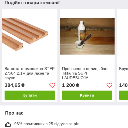
Подібні товари компанії
Вагонка термоосина STEP
Просочення полиць бані
Брус
27x64 2,1м для лазні та
Tikkurila SUPI
сауни
LAUDESUOJA
384,65
1 200
140
₴
₴
Купити
Купити
Про нас
96% позитивних з 25 відгуків за рік