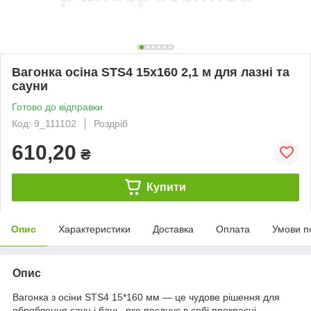
Вагонка осіна STS4 15x160 2,1 м для лазні та
сауни
Готово до відправки
Код: 9_111102
Роздріб
610,20
₴
Купити
Опис
Характеристики
Доставка
Оплата
Умови п
Опис
Вагонка з осіни STS4 15*160 мм — це чудове рішення для
оброблення саун і бань, яке поєднує в собі прекрасні