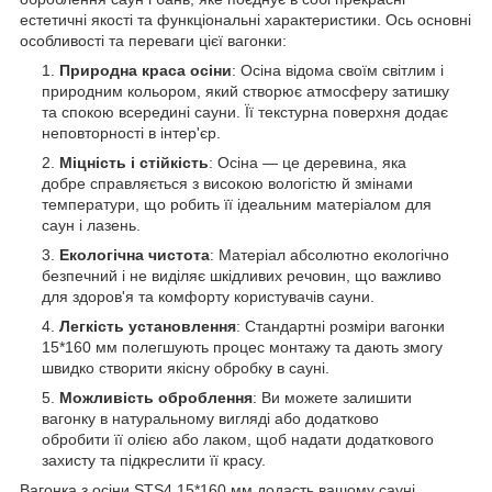
естетичні якості та функціональні характеристики. Ось основні
особливості та переваги цієї вагонки:
Природна краса осіни
: Осіна відома своїм світлим і
природним кольором, який створює атмосферу затишку
та спокою всередині сауни. Її текстурна поверхня додає
неповторності в інтер'єр.
Міцність і стійкість
: Осіна — це деревина, яка
добре справляється з високою вологістю й змінами
температури, що робить її ідеальним матеріалом для
саун і лазень.
Екологічна чистота
: Матеріал абсолютно екологічно
безпечний і не виділяє шкідливих речовин, що важливо
для здоров'я та комфорту користувачів сауни.
Легкість установлення
: Стандартні розміри вагонки
15*160 мм полегшують процес монтажу та дають змогу
швидко створити якісну обробку в сауні.
Можливість оброблення
: Ви можете залишити
вагонку в натуральному вигляді або додатково
обробити її олією або лаком, щоб надати додаткового
захисту та підкреслити її красу.
Вагонка з осіни STS4 15*160 мм додасть вашому сауні