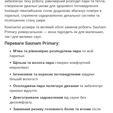
забезпечує тиху роботу, рівномірний розподіл пари та тепла,
створюючи ідеальні умови для здорового потовиділення.
Іонізація гімалайською сіллю додатково збагачує повітря в
парильні, сприяючи оздоровленню дихальної системи та
поліпшенню стану шкіри.
Компактні розміри та великий обсяг каменів роблять Saunam
Primary універсальною — вона підходить як для маленьких,
так і для великих саун.
Переваги Saunam Primary:
М'яка та рівномірно розподілена пара
по всій
парильні.
Щільна та волога пара
створює комфортний
мікроклімат.
Інтенсивне та корисне потовиділення
завдяки
більшій вологості.
Охолоджена пара полегшує дихання
та забезпечує
приємні відчуття.
Довготривале задоволення
від сауни без
дискомфорту.
Зниження ризику головного болю та втоми
після