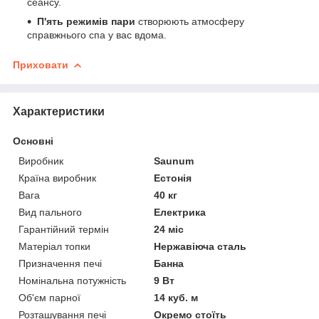
сеансу.
П'ять режимів пари
створюють атмосферу
справжнього спа у вас вдома.
Приховати
Характеристики
Основні
Виробник
Saunum
Країна виробник
Естонія
Вага
40 кг
Вид пального
Електрика
Гарантійний термін
24 міс
Матеріал топки
Нержавіюча сталь
Призначення печі
Банна
Номінальна потужність
9 Вт
Об'єм парної
14 куб. м
Розташування печі
Окремо стоїть