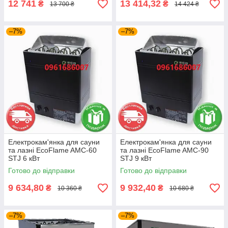
12 741
13 414,32
₴
₴
13 700 ₴
14 424 ₴
–7%
–7%
Електрокам'янка для сауни
Електрокам'янка для сауни
та лазні EcoFlame AMC-60
та лазні EcoFlame AMC-90
STJ 6 кВт
STJ 9 кВт
Готово до відправки
Готово до відправки
9 634,80
9 932,40
₴
₴
10 360 ₴
10 680 ₴
–7%
–7%