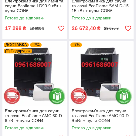
Електрокам'янка для лазні та
Електрокам'янка для сауни
сауни Ecoflame LD90 9 кВт +
та лазні EcoFlame SAM D-15
пульт CON6
15 кВт + пульт CON6
Готово до відправки
Готово до відправки
17 298
26 672,40
₴
₴
18 600 ₴
28 680 ₴
ДОСТАВКА
–7%
–7%
Подарунок
Електрокам'янка для сауни
Електрокам'янка для сауни
та лазні EcoFlame AMC 60-D
та лазні EcoFlame AMC 90-D
6 кВт + пульт CON4
9 кВт + пульт CON4
Готово до відправки
Готово до відправки