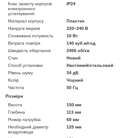
Клас захисту корпусів
IP24
електронного
устаткування
Матеріал корпусу
Пластик
Напруга мережі
220~240 В
Споживана потужність
10 Вт
Витрата повітря
140 куб.м/год
Швидкість обертання
2400 об/хв
Стан
Новий
Спосіб установки
Настінний/стельовий
Рівень шуму
34 дБ
Колір
Чорний
Частота
50 Гц
Розміри
Висота
150 мм
Глибина
113 мм
Розмір патрубка
69 мм
Необхідний діаметр
125 мм
воздуховода