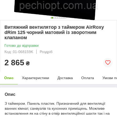
Витяжний вентилятор з таймером AirRoxy
dRim 125 чорний матовий із зворотним
клапаном
Готово до відправки
Код: 01-068159K
Роздріб
2 865
₴
Опис
Характеристики
Доставка
Оплата
Умови п
Опис
З таймером. Панель пластик. Призначений для вентиляції
ванних кімнат, санвузлів та кухонних приміщень. Можливе
встановлення як на стіну в отвір вентиляційної шахти так і на