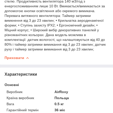
стелю. Продуктивність вентилятора 140 м3/год з
енергоспоживанням лише 10 Вт. Вмикається/вимикається за
допомогою кнопки освітлення або окремого вимикача.
Перевага витяжного вентилятора: Таймер затримки
вимкнення від 3 до 23 хвилин; • Крильчатка аеродинамічної
форми; • Ступінь захисту IPX2; • Ергономічний дизайн; •
Міцний корпус; • Широкий вибір декоративних панелей у
різноманітних кольорах. Дана модель можлива в
комплектації: датчик вологості, що налаштовується від 40 до
80% і таймер затримки вимикання від 3 до 23 хвилин; датчик
руху і таймер затримки вимикання від 3 до 23 хвилин;
Приховати
Характеристики
Основні
Виробник
AirRoxy
Країна виробник
Польща
Вага
0.5 кг
Гарантійний термін
36 міс