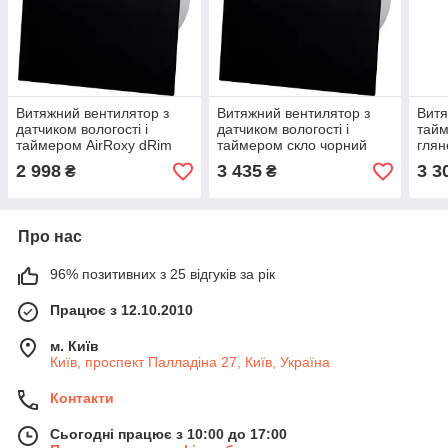
Витяжний вентилятор з
Витяжний вентилятор з
Витя
датчиком вологості і
датчиком вологості і
тайм
таймером AirRoxy dRim
таймером скло чорний
глян
125 чорний мат із
глянець AirRoxy dRim 125
із з
2 998
3 435
3 3
₴
₴
зворотним клапаном
із зворотним клапаном
Про нас
96% позитивних з 25 відгуків за рік
Працює з 12.10.2010
м. Київ
Київ, проспект Палладіна 27, Київ, Україна
Контакти
Сьогодні працює з 10:00 до 17:00