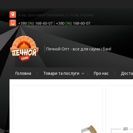
Київ, проспект Палладіна 27, Київ, Україна
+380
(96)
168-60-07
+380
(96)
168-60-07
Печной Опт - все для сауни і бані!
Головна
Товари та послуги
Про нас
Доста