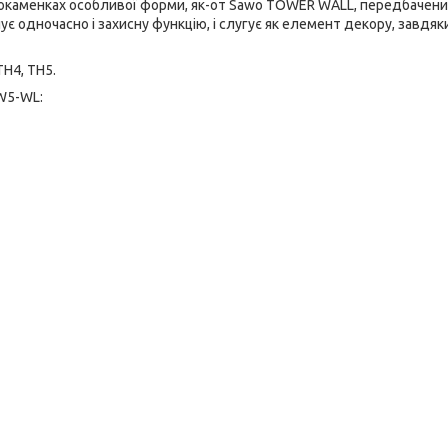
трокаменках особливої форми, як-от Sawo TOWER WALL, передбачен
ує одночасно і захисну функцію, і слугує як елемент декору, завдяки
H4, TH5.
W5-WL: