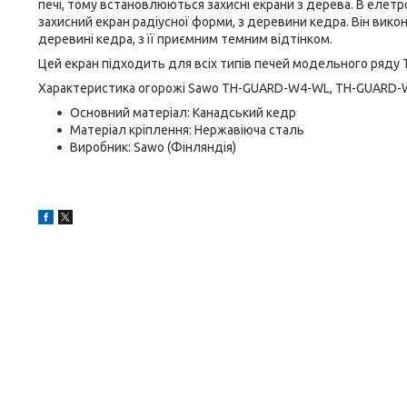
печі, тому встановлюються захисні екрани з дерева. В еле
захисний екран радіусної форми, з деревини кедра. Він викон
деревині кедра, з її приємним темним відтінком.
Цей екран підходить для всіх типів печей модельного ряду T
Характеристика огорожі Sawo TH-GUARD-W4-WL, TH-GUARD-
Основний матеріал: Канадський кедр
Матеріал кріплення: Нержавіюча сталь
Виробник: Sawo (Фінляндія)