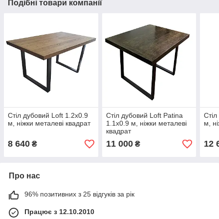
Подібні товари компанії
Стіл дубовий Loft 1.2х0.9
Стіл дубовий Loft Patina
Стіл
м, ніжки металеві квадрат
1.1х0.9 м, ніжки металеві
м, н
квадрат
8 640
11 000
12 
₴
₴
Про нас
96% позитивних з 25 відгуків за рік
Працює з 12.10.2010