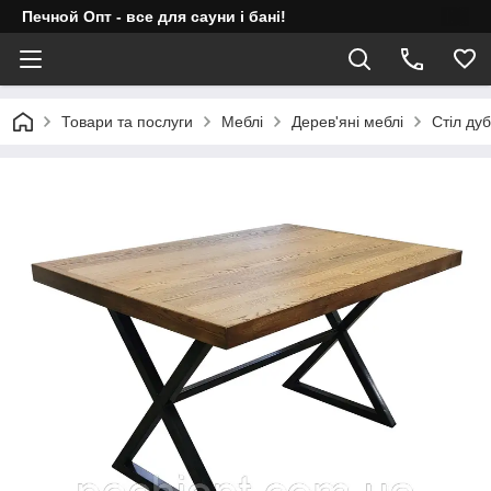
Печной Опт - все для сауни і бані!
Товари та послуги
Меблі
Дерев'яні меблі
Стіл ду