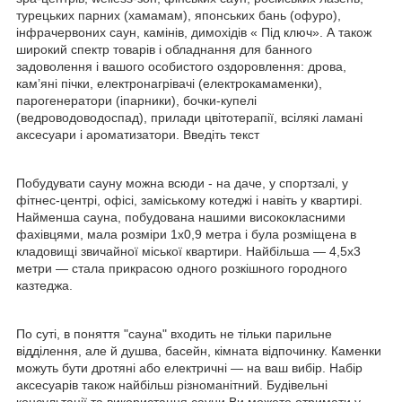
турецьких парних (хамамам), японських бань (офуро),
інфрачервоних саун, камінів, димохідів « Під ключ». А також
широкий спектр товарів і обладнання для банного
задоволення і вашого особистого оздоровлення: дрова,
кам’яні пічки, електронагрівачі (електрокамаменки),
парогенератори (іпарники), бочки-купелі
(ведроводоводоспад), прилади цвітотерапії, всілякі ламані
аксесуари і ароматизатори. Введіть текст
Побудувати сауну можна всюди - на даче, у спортзалі, у
фітнес-центрі, офісі, заміському котеджі і навіть у квартирі.
Найменша сауна, побудована нашими висококласними
фахівцями, мала розміри 1x0,9 метра і була розміщена в
кладовищі звичайної міської квартири. Найбільша — 4,5x3
метри — стала прикрасою одного розкішного городного
казтеджа.
По суті, в поняття "сауна" входить не тільки парильне
відділення, але й душва, басейн, кімната відпочинку. Каменки
можуть бути дротяні або електричні — на ваш вибір. Набір
аксесуарів також найбільш різноманітний. Будівельні
консультації та використання сауни Ви можете отримати у