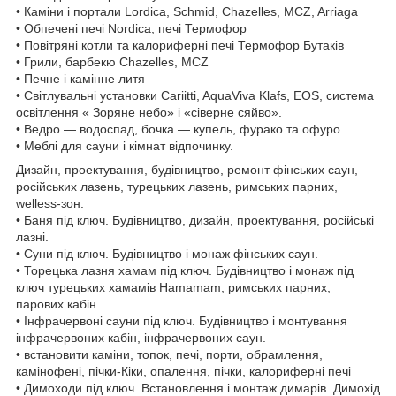
• Каміни і портали Lordica, Schmid, Chazelles, MCZ, Arriaga
• Обпечені печі Nordica, печі Термофор
• Повітряні котли та калориферні печі Термофор Бутаків
• Грили, барбекю Chazelles, MCZ
• Печне і камінне литя
• Світлувальні установки Cariitti, AquaViva Klafs, EOS, система
освітлення « Зоряне небо» і «сіверне сяйво».
• Ведро — водоспад, бочка — купель, фурако та офуро.
• Меблі для сауни і кімнат відпочинку.
Дизайн, проектування, будівництво, ремонт фінських саун,
російських лазень, турецьких лазень, римських парних,
welless-зон.
• Баня під ключ. Будівництво, дизайн, проектування, російські
лазні.
• Суни під ключ. Будівництво і монаж фінських саун.
• Торецька лазня хамам під ключ. Будівництво і монаж під
ключ турецьких хамамів Hamamam, римських парних,
парових кабін.
• Інфрачервоні сауни під ключ. Будівництво і монтування
інфрачервоних кабін, інфрачервоних саун.
• встановити каміни, топок, печі, порти, обрамлення,
камінофені, пічки-Кіки, опалення, пічки, калориферні печі
• Димоходи під ключ. Встановлення і монтаж димарів. Димохід