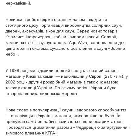
нержавієвий.
Новинки в роботі фірми останнім часом - відкриття
столярного цеху і організація виробництва солярних саун,
дверей, аксесуарів, вікон для саун. Серед нових товарів
з'явилися інфрачервоні кабіни і випромінювачі. Солярії,
каміни, світло- і звукоустановка AquaViva, встановлення для
цвітотерапії і система сучасного освітлення в сауні «Зоряне
небо».
У 1999 році ми відкрили перший спеціалізований салон-
магазин у Києві та каміні — найбільший у Європі (270 кв.м), у
2002 році - другий роздрібний магазин з такою ж назвою
також у столиці України. По всьому регіоні України була
створена велика дилерська мережа.
Нове слово в популяризації сауни і здорового способу життя
— організація в Україні змагання, яких раніше не було. Їх
придумав сам Лев Бабіч і називається вони екстрим-атлон.
Проводяться ці змагання разом з «Федерацією загартування і
зимового плавання КГГА».