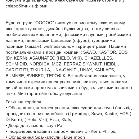
співробітників фірми.
Будова групи "ООООО" виконує на високому інженерному
рівні проектування, дизайн і будівництво, в тому числі за
особистими замовленнями, фінськими саунами, російськими
лазнями, японськими бананами (офуро), турецькими
парними (хамам), wellness-зоном і spa-центрами. Нашими
постачальниками є провідні компанії: SAWO, KASTOR, EOS
(Dr. KERN), ASAUNATEC (HELO, VIKI), CHAZELLLES,
SCHMIDID, NORDICA, MCZ, FERRAZ SHWMUT, HEIBI, ,
CARITITITI, TIKURILA, UNA-GANITI, UNAX, KAULAFS,
BUMNBE, BVNBER, ТЕРОФІК. Всі побажання замовників, у
тому числі окремих проектувальників, виконуються нашими
дизайнерами-проектувальниками та будівельниками швидко і
чітко. Ми і гарантійне обслуговування.
Розкішна торгівля
• Обладнання, комплектування, аксесуари для саун і бань від
провідних світових виробників (Трмофор, Sawo, Kastor, EOS (
Dr.Kern), ( Helo, Viki), Pisla, Klafs,
• Двері для лазень і саун Pal
• Інфрачервоні кабіни і випромінювачі Dr-Kern, Philips,
• Обладнання Spa-капсули і Blue moon