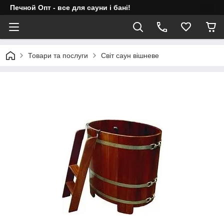
Печной Опт - все для сауни і бані!
Товари та послуги
Світ саун вішневе