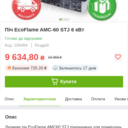
Піч EcoFlame AMC-60 STJ 6 кВт
Готово до відправки
Код: 106484
Роздріб
9 634,80
₴
10 360 ₴
Економія
725.20 ₴
Залишилось
17 днів
Купити
Опис
Характеристики
Доставка
Оплата
Умови 
Опис
Лазнева піч EcoFlame AMC60 STJ призначена для приміщень