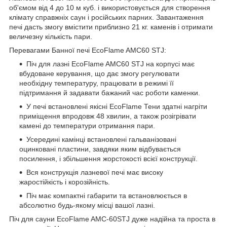
об'ємом від 4 до 10 м куб. і використовується для створення
клімату справжніх саун і російських парних. Завантаження
печі дасть змогу вмістити приблизно 21 кг. каменів і отримати
величезну кількість пари.
Перевагами Банної печі EcoFlame AMC60 STJ:
Піч для лазні EcoFlame AMC60 STJ на корпусі має
вбудоване керування, що дає змогу регулювати
необхідну температуру, працювати в режимі її
підтримання й задавати бажаний час роботи каменки.
У печі встановлені якісні EcoFlame Тени здатні нагріти
приміщення впродовж 48 хвилин, а також розігрівати
камені до температури отримання пари.
Усередині камінці встановлені гальванізовані
оцинковані пластини, завдяки яким відбувається
посилення, і збільшення жорстокості всієї конструкції.
Вся конструкція лазневої печі має високу
жаростійкість і корозійність.
Піч має компактні габарити та встановлюється в
абсолютно будь-якому місці вашої лазні.
Піч для сауни EcoFlame AMC-60STJ дуже надійна та проста в