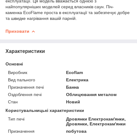
експлуатації. Ця модель вважається однією з
найпопулярніших моделей серед власників саун. Піч-
каменка EcoFlame проста в експлуатації та забезпечує добре
та швидке нагрівання вашій парній.
Приховати
Характеристики
Основні
Виробник
Ecoflam
Вид пального
Електрика
Призначення печі
Банна
Оздоблення печі
Облицювання металом
Стан
Новий
Користувальницькі характеристики
Тип печі
Дровянки Електрокам'янки,
Дровянки, Електрокам'янки
Призначення
побутова