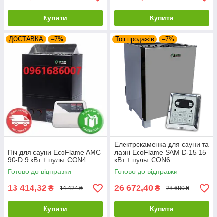
Купити
Купити
ДОСТАВКА
–7%
Топ продажів
–7%
Електрокаменка для сауни та
Піч для сауни EcoFlame AMC
лазні EcoFlame SAM D-15 15
90-D 9 кВт + пульт CON4
кВт + пульт CON6
Готово до відправки
Готово до відправки
13 414,32
26 672,40
₴
₴
14 424 ₴
28 680 ₴
Купити
Купити