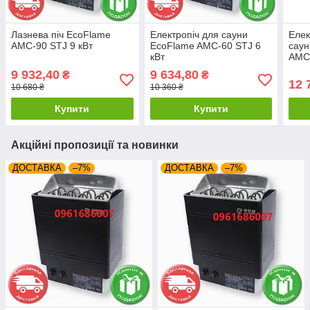
Лазнева піч EcoFlame
Електропіч для сауни
Елек
AMC-90 STJ 9 кВт
EcoFlame AMC-60 STJ 6
саун
кВт
AMC 
CON
9 932,40
9 634,80
₴
₴
12 
10 680 ₴
10 360 ₴
Купити
Купити
Акційні пропозиції та новинки
ДОСТАВКА
–7%
ДОСТАВКА
–7%