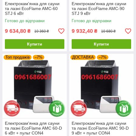
Електрокам'янка для сауни
Електрокам'янка для сауни
та лазні EcoFlame AMC-60
та лазні EcoFlame AMC-90
STJ 6 кВт
STJ 9 кВт
Готово до відправки
Готово до відправки
9 634,80
9 932,40
₴
₴
10 360 ₴
10 680 ₴
Купити
Купити
Топ продажів
–7%
ДОСТАВКА
–7%
Електрокам'янка для сауни
Електрокам'янка для сауни
та лазні EcoFlame AMC 60-D
та лазні EcoFlame AMC 90-D
6 кВт + пульт CON4
9 кВт + пульт CON4