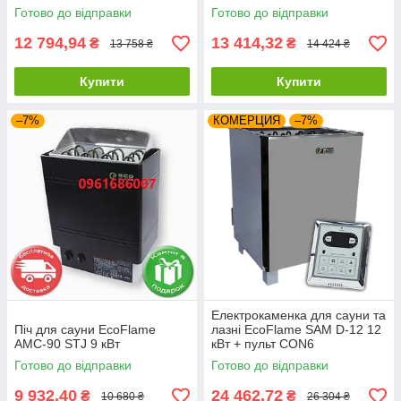
Готово до відправки
Готово до відправки
12 794,94
13 414,32
₴
₴
13 758 ₴
14 424 ₴
Купити
Купити
–7%
КОМЕРЦИЯ
–7%
Електрокаменка для сауни та
Піч для сауни EcoFlame
лазні EcoFlame SAM D-12 12
AMC-90 STJ 9 кВт
кВт + пульт CON6
Готово до відправки
Готово до відправки
9 932,40
24 462,72
₴
₴
10 680 ₴
26 304 ₴