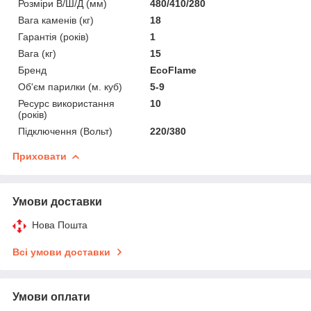
Розміри В/Ш/Д (мм)
480/410/280
Вага каменів (кг)
18
Гарантія (років)
1
Вага (кг)
15
Бренд
EcoFlame
Об'єм парилки (м. куб)
5-9
Ресурс використання
10
(років)
Підключення (Вольт)
220/380
Приховати
Умови доставки
Нова Пошта
Всі умови доставки
Умови оплати