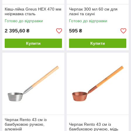
Ківш-лійка Greus HEX 470 мм
Черпак 300 мл 60 см для
неіржавка сталь
лазні та сауні
Готово до відправки
Готово до відправки
2 395,60
595
₴
₴
Купити
Купити
Черпак Rento 43 см із
бамбуковою ручкою,
Черпак Rento 43 см із
алюміній
бамбуковою ручкою, мідь