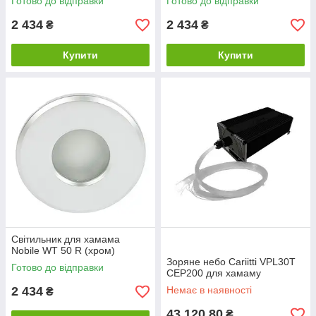
Готово до відправки
Готово до відправки
2 434
2 434
₴
₴
Купити
Купити
Світильник для хамама
Nobile WT 50 R (хром)
Зоряне небо Cariitti VPL30Т
Готово до відправки
СЕР200 для хамаму
2 434
Немає в наявності
₴
43 120,80
₴