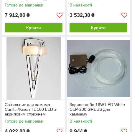
хамаму
Готово до відправки
В наявності
7 912,80
3 532,38
₴
₴
Купити
Купити
Світильник для хамама
Зоряне небо 16W LED White
Cariitti Факел TL 100 LED з
CEP-200 GREUS для
акриловим стрижнем
хаммаму
Готово до відправки
В наявності
4 022,80
9 944
₴
₴