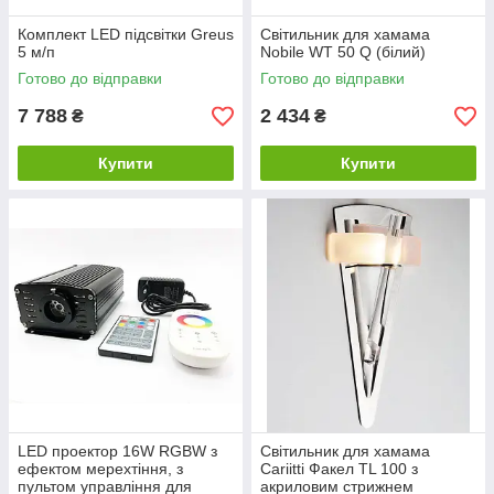
Комплект LED підсвітки Greus
Світильник для хамама
5 м/п
Nobile WT 50 Q (білий)
Готово до відправки
Готово до відправки
7 788
2 434
₴
₴
Купити
Купити
LED проектор 16W RGBW з
Світильник для хамама
ефектом мерехтіння, з
Cariitti Факел TL 100 з
пультом управління для
акриловим стрижнем