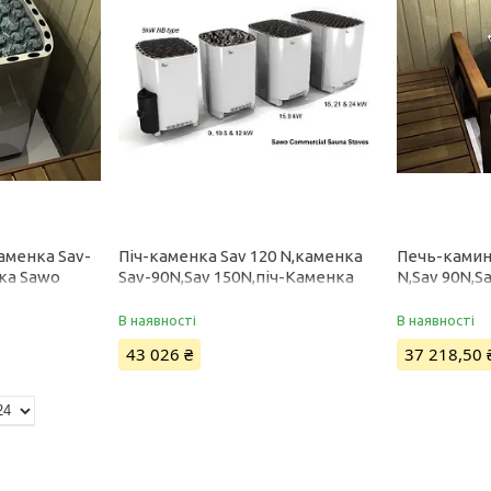
аменка Sav-
Піч-каменка Sav 120 N,каменка
Печь-камин
нка Sawo
Sav-90N,Sav 150N,піч-Каменка
N,Sav 90N,S
Sawo
Sawo, Камін
В наявності
В наявності
43 026 ₴
37 218,50 