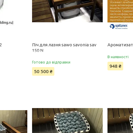
2
Піч для лазня sawo savonia sav
Ароматизат
150 N
В наявності
Готово до відправки
948 ₴
50 500 ₴