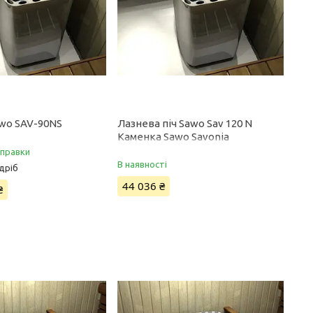
awo SAV-90NS
Лазнева піч Sawo Sav 120 N
Каменка Sawo Savonia
дправки
В наявності
дріб
44 036 ₴
₴