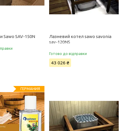
ни Sawo SAV-150N
Лазневий котел sawo savonia
sav-120NS
дправки
Готово до відправки
43 026 ₴
ГЕРМАНИЯ