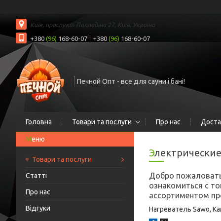
Київ, проспект Палладіна 27, Київ, Україна
+380
(96)
168-60-07
+380
(96)
168-60-07
Печной Опт - все для сауни і бані!
Головна
Товари та послуги
Про нас
Доста
Электрически
Товари та послуги
Добро пожаловать 
Статті
ознакомиться с то
Про нас
ассортиментом пр
Відгуки
Нагреватель Sawo, Ка