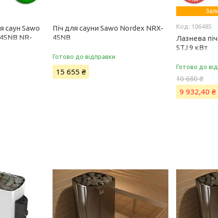
Зал
106485
я саун Sawo
Піч для сауни Sawo Nordex NRX-
-45NB NR-
45NB
Лазнева пі
0NB
STJ 9 кВт
Готово до відправки
Готово до ві
15 655 ₴
10 680 ₴
9 932,40 ₴