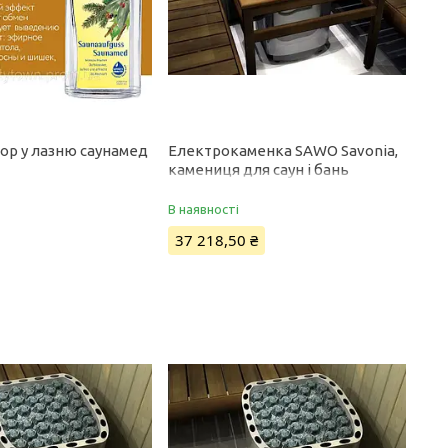
ор у лазню саунамед
Електрокаменка SAWO Savonia,
камениця для саун і бань
В наявності
37 218,50 ₴