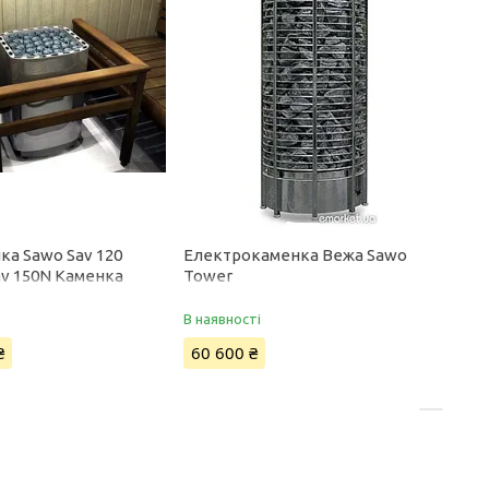
ка Sawo Sav 120
Електрокаменка Вежа Sawo
av 150N Каменка
Tower
ка Savonia
В наявності
₴
60 600 ₴