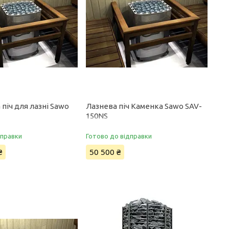
піч для лазні Sawo
Лазнева піч Каменка Sawo SAV-
150NS
дправки
Готово до відправки
₴
50 500 ₴