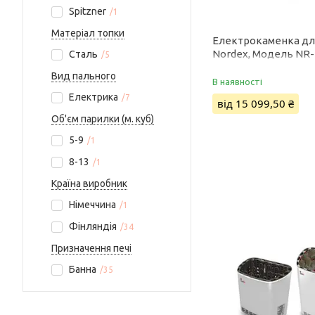
Spitzner
1
Матеріал топки
Електрокаменка дл
Nordex, Модель NR
Сталь
5
60NB NR-80NB NR-9
Вид пального
В наявності
Електрика
7
від 15 099,50 ₴
Об'єм парилки (м. куб)
5-9
1
8-13
1
Країна виробник
Німеччина
1
Фінляндія
34
Призначення печі
Банна
35