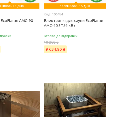
ишилось 15 днів
Залишилось 15 днів
106484
ч EcoFlame AMC-90
Електропіч для сауни EcoFlame
AMC-60 STJ 6 кВт
дправки
Готово до відправки
10 360 ₴
9 634,80 ₴