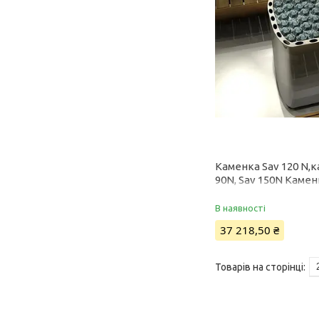
Каменка Sav 120 N,к
90N, Sav 150N Каме
В наявності
37 218,50 ₴