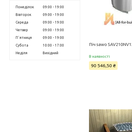
Понеділок
09:00
19:00
Вівторок
09:00
19:00
Середа
09:00
19:00
Четвер
09:00
19:00
Пʼятниця
09:00
19:00
Піч sawo SAV210NV1
Субота
10:00
17:00
Неділя
Вихідний
В наявності
90 546,50 ₴