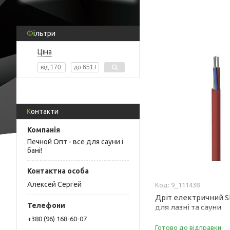
Фільтри
Ціна
Контакти
Печной Опт - все для сауни і
бані!
Алексей Сергей
9_111438
Дріт електричний SIH
для лазні та сауни
+380 (96) 168-60-07
Готово до відправки