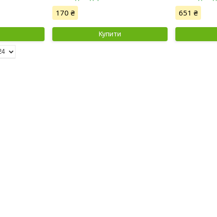
170 ₴
651 ₴
Купити