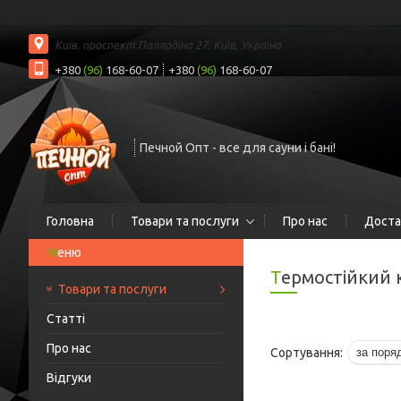
Київ, проспект Палладіна 27, Київ, Україна
+380
(96)
168-60-07
+380
(96)
168-60-07
Печной Опт - все для сауни і бані!
Головна
Товари та послуги
Про нас
Доста
Термостійкий 
Товари та послуги
Статті
Про нас
Відгуки