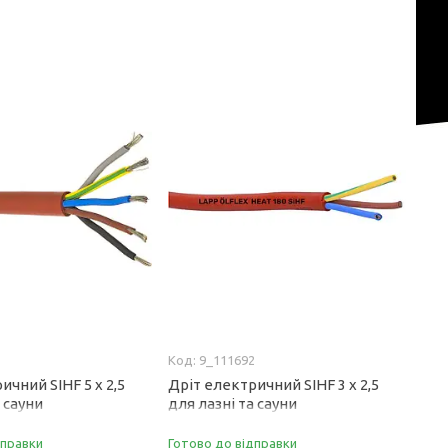
3
9_111692
ичний SIHF 5 x 2,5
Дріт електричний SIHF 3 x 2,5
а сауни
для лазні та сауни
дправки
Готово до відправки