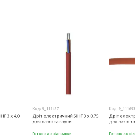
9_111437
9_11169
F 3 x 4,0
Дріт електричний SIHF 3 x 0,75
Дріт електр
для лазні та сауни
для лазні т
Готово до відправки
Готово до ві