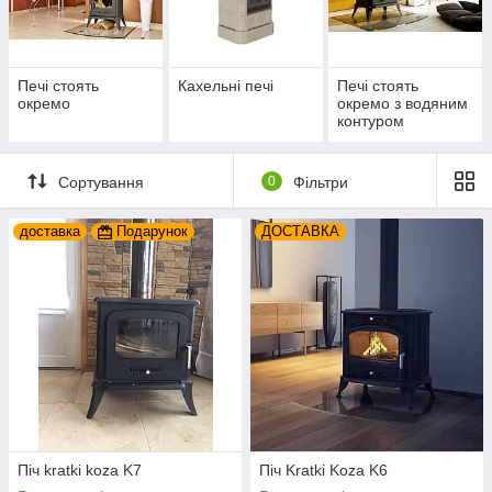
Печі стоять
Кахельні печі
Печі стоять
окремо
окремо з водяним
контуром
Сортування
0
Фільтри
доставка
Подарунок
ДОСТАВКА
Піч kratki koza K7
Піч Kratki Koza K6