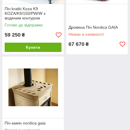
Піч kratki Koza K9
KOZA/K9/150/PW/W з
водяним контуром
Готово до відправки
Дровяна Піч Nordica GAIA
59 250
Немає в наявності
₴
67 670
₴
Купити
Піч камін nordica gaia