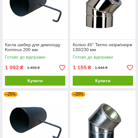
Кагла шибер для димоходу
Коліно 45° Termo неірж/неірж
Kominus 200 мм
130/230 мм
Готово до відправки
Готово до відправки
1 092
1 155
₴
₴
1 456 ₴
1 444 ₴
Купити
Купити
–25%
–20%