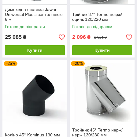
Димохідна система Jawar
Uniwersal Plus з вентиляцією
Трійник 87° Termo неірж/
6 м
оцинк 120/220 мм
Готово до відправки
Готово до відправки
25 085
2 096
₴
₴
2 621 ₴
Купити
Купити
–25%
–20%
Тройник 45° Termo нерж/
Коліно 45° Kominus 130 мм
нерж 130/230 мм