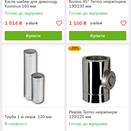
Кагла шибер для димоходу
Коліно 45° Termo неірж/оцинк
Kominus 160 мм
130/230 мм
Готово до відправки
Готово до відправки
1 014
1 100
₴
₴
1 352 ₴
1 375 ₴
Купити
Купити
–20%
Ревізія Termo неірж/нерж
Труба 1 м неірж. 120 мм
120/220 мм
В наявності
Готово до відправки