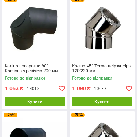
Коліно поворотне 90°
Коліно 45° Termo неірж/неірж
Kominus з ревізією 200 мм
120/220 мм
Готово до відправки
Готово до відправки
1 053
1 090
₴
₴
1 404 ₴
1 363 ₴
Купити
Купити
–25%
–20%