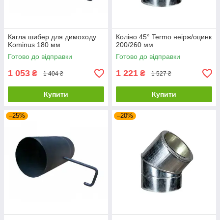
Кагла шибер для димоходу
Коліно 45° Termo неірж/оцинк
Kominus 180 мм
200/260 мм
Готово до відправки
Готово до відправки
1 053
1 221
₴
₴
1 404 ₴
1 527 ₴
Купити
Купити
–25%
–20%