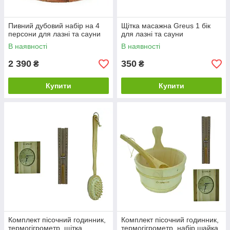
Пивний дубовий набір на 4
Щітка масажна Greus 1 бік
персони для лазні та сауни
для лазні та сауни
В наявності
В наявності
2 390
350
₴
₴
Купити
Купити
Комплект пісочний годинник,
Комплект пісочний годинник,
термогігрометр, щітка
термогігрометр, набір шайка