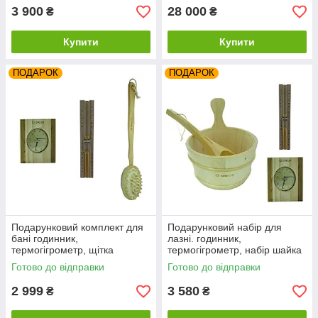
3 900
28 000
₴
₴
Купити
Купити
ПОДАРОК
ПОДАРОК
Подарунковий комплект для
Подарунковий набір для
бані годинник,
лазні. годинник,
термогігрометр, щітка
термогігрометр, набір шайка
масажна
+ черпак
Готово до відправки
Готово до відправки
2 999
3 580
₴
₴