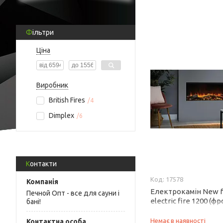
Фільтри
Ціна
Виробник
British Fires
4
Dimplex
6
Контакти
17578
Електрокамін New f
Печной Опт - все для сауни і
electric fire 1200 (
бані!
Немає в наявності