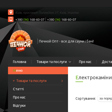
Київ, проспект Палладіна 27, Київ, Україна
+380
(96)
168-60-07
+380
(96)
168-60-07
Печной Опт - все для сауни і бані!
Головна
Товари та послуги
Про нас
Доста
Електрокаміни
Товари та послуги
Статті
Про нас
Відгуки