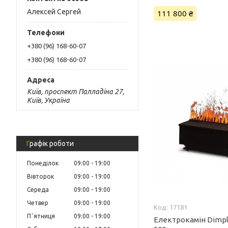
Алексей Сергей
111 800 ₴
+380 (96) 168-60-07
+380 (96) 168-60-07
Київ, проспект Палладіна 27,
Київ, Україна
Графік роботи
Понеділок
09:00
19:00
Вівторок
09:00
19:00
Середа
09:00
19:00
Четвер
09:00
19:00
17181
Пʼятниця
09:00
19:00
Електрокамін Dimpl