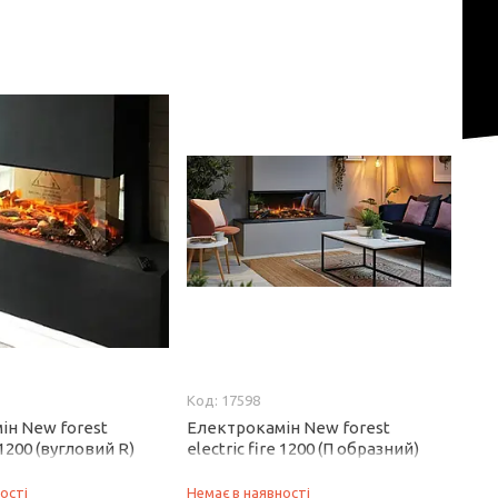
17598
ін New forest
Електрокамін New forest
e 1200 (вугловий R)
electric fire 1200 (П образний)
ості
Немає в наявності