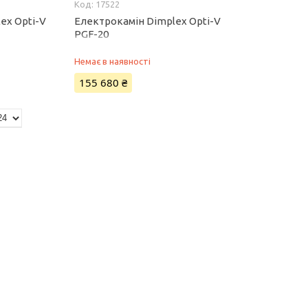
17522
ex Opti-V
Електрокамін Dimplex Opti-V
PGF-20
Немає в наявності
155 680 ₴