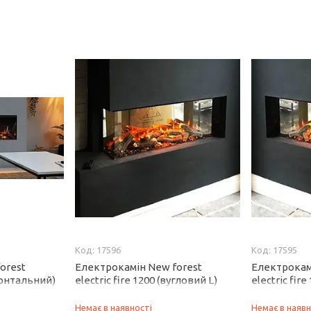
17596
17595
orest
Електрокамін New forest
Електрокам
фронтальний)
electric fire 1200 (вугловий L)
electric fir
Немає в наявності
Немає в наявн